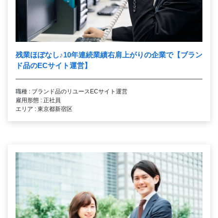
残業ほぼなし
♪
10年連続業績右肩上がりの企業で【ブラン
ド品のECサイト運営】
職種 : ブランド品のリユースECサイト運営
雇用形態 : 正社員
エリア : 東京都新宿区