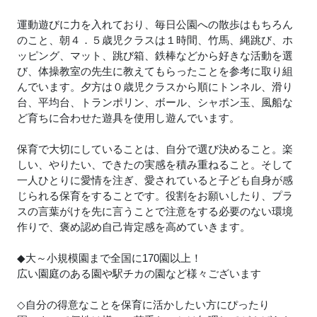
運動遊びに力を入れており、毎日公園への散歩はもちろん
のこと、朝４．５歳児クラスは１時間、竹馬、縄跳び、ホ
ッピング、マット、跳び箱、鉄棒などから好きな活動を選
び、体操教室の先生に教えてもらったことを参考に取り組
んでいます。夕方は０歳児クラスから順にトンネル、滑り
台、平均台、トランポリン、ボール、シャボン玉、風船な
ど育ちに合わせた遊具を使用し遊んでいます。
保育で大切にしていることは、自分で選び決めること。楽
しい、やりたい、できたの実感を積み重ねること。そして
一人ひとりに愛情を注ぎ、愛されていると子ども自身が感
じられる保育をすることです。役割をお願いしたり、プラ
スの言葉がけを先に言うことで注意をする必要のない環境
作りで、褒め認め自己肯定感を高めていきます。
◆大～小規模園まで全国に170園以上！
広い園庭のある園や駅チカの園など様々ございます
◇自分の得意なことを保育に活かしたい方にぴったり