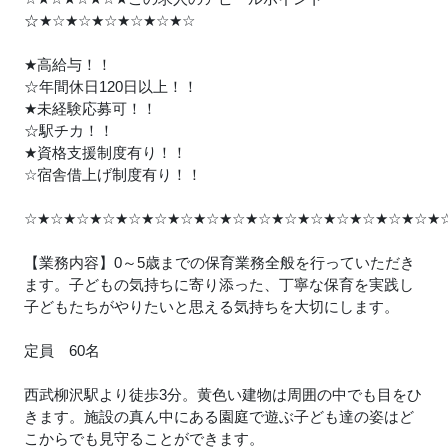
☆
★
☆
★
☆
★
☆
★
☆
★
☆
★
☆
★
高給与！！
☆年間休日120日以上！！
★
未経験応募可！！
☆駅チカ！！
★
資格支援制度有り！！
☆宿舎借上げ制度有り！！
☆
★
☆
★
☆
★
☆
★
☆
★
☆
★
☆
★
☆
★
☆
★
☆
★
☆
★
☆
★
☆
★
☆
★
☆
★
☆
★
【業務内容】0～5歳までの保育業務全般を行っていただき
ます。子どもの気持ちに寄り添った、丁寧な保育を実践し
子どもたちがやりたいと思える気持ちを大切にします。
定員 60名
西武柳沢駅より徒歩3分。黄色い建物は周囲の中でも目をひ
きます。施設の真ん中にある園庭で遊ぶ子ども達の姿はど
こからでも見守ることができます。