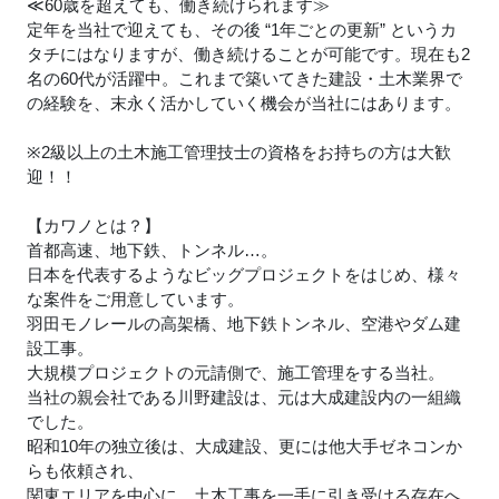
≪60歳を超えても、働き続けられます≫
定年を当社で迎えても、その後 “1年ごとの更新” というカ
タチにはなりますが、働き続けることが可能です。現在も2
名の60代が活躍中。これまで築いてきた建設・土木業界で
の経験を、末永く活かしていく機会が当社にはあります。
※2級以上の土木施工管理技士の資格をお持ちの方は大歓
迎！！
【カワノとは？】
首都高速、地下鉄、トンネル…。
日本を代表するようなビッグプロジェクトをはじめ、様々
な案件をご用意しています。
羽田モノレールの高架橋、地下鉄トンネル、空港やダム建
設工事。
大規模プロジェクトの元請側で、施工管理をする当社。
当社の親会社である川野建設は、元は大成建設内の一組織
でした。
昭和10年の独立後は、大成建設、更には他大手ゼネコンか
らも依頼され、
関東エリアを中心に、土木工事を一手に引き受ける存在へ