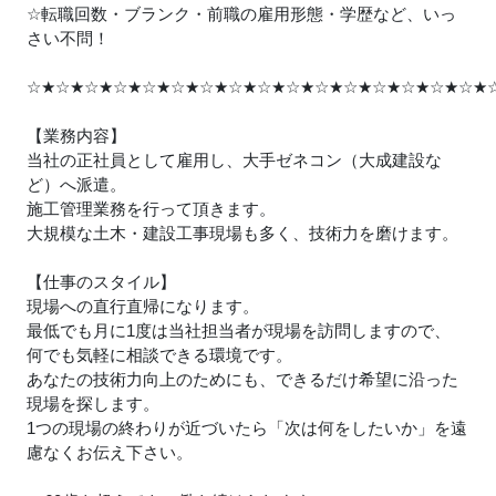
☆転職回数・ブランク・前職の雇用形態・学歴など、いっ
さい不問！
☆
★
☆
★
☆
★
☆
★
☆
★
☆
★
☆
★
☆
★
☆
★
☆
★
☆
★
☆
★
☆
★
☆
★
☆
★
☆
★
【業務内容】
当社の正社員として雇用し、大手ゼネコン（大成建設な
ど）へ派遣。
施工管理業務を行って頂きます。
大規模な土木・建設工事現場も多く、技術力を磨けます。
【仕事のスタイル】
現場への直行直帰になります。
最低でも月に1度は当社担当者が現場を訪問しますので、
何でも気軽に相談できる環境です。
あなたの技術力向上のためにも、できるだけ希望に沿った
現場を探します。
1つの現場の終わりが近づいたら「次は何をしたいか」を遠
慮なくお伝え下さい。