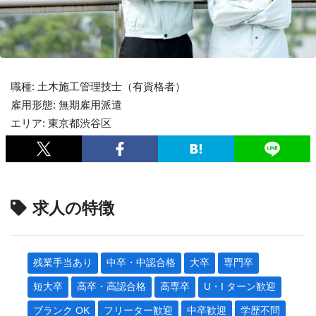
職種: 土木施工管理技士（有資格者）
雇用形態: 無期雇用派遣
エリア: 東京都渋谷区
求人の特徴
残業手当あり
中卒・中認合格
大卒
専門卒
短大卒
高卒・高認合格
高専卒
U・I ターン歓迎
ブランク OK
フリーター歓迎
中卒歓迎
学歴不問