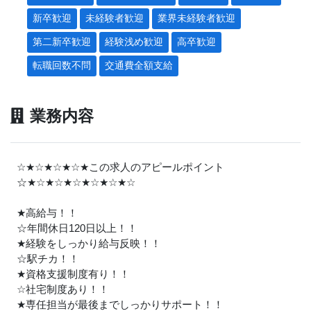
新卒歓迎
未経験者歓迎
業界未経験者歓迎
第二新卒歓迎
経験浅め歓迎
高卒歓迎
転職回数不問
交通費全額支給
業務内容
☆
★
☆
★
☆
★
☆
★
この求人のアピールポイント
☆
★
☆
★
☆
★
☆
★
☆
★
☆
★
☆
★
高給与！！
☆年間休日120日以上！！
★
経験をしっかり給与反映！！
☆駅チカ！！
★
資格支援制度有り！！
☆社宅制度あり！！
★
専任担当が最後までしっかりサポート！！