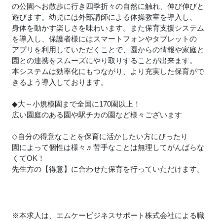
の公園へお散歩に行き四季折々の自然に触れ、伸び伸びと
遊びます。幼児には外部講師による体操教室を導入し、
身体を動かす楽しさを味わいます。また保育支援システム
を導入し、保護者様にはスマートフォンやタブレットの
アプリを利用していただくことで、園からの情報や家庭と
園との連携をスムーズにやり取りすることが出来ます。
本システムは効率化にもつながり、より充実した保育がで
きるよう導入しております。
◆大～小規模園まで全国に170園以上！
広い園庭のある園や駅チカの園など様々ございます
◇自分の得意なことを保育に活かしたい方にぴったり
園によって個性は様々
♬
苦手なことは無理してがんばらな
くてOK！
先生方の【得意】に合わせた保育を行っていただけます。
※本求人は、エムケービジネスサポート株式会社による職