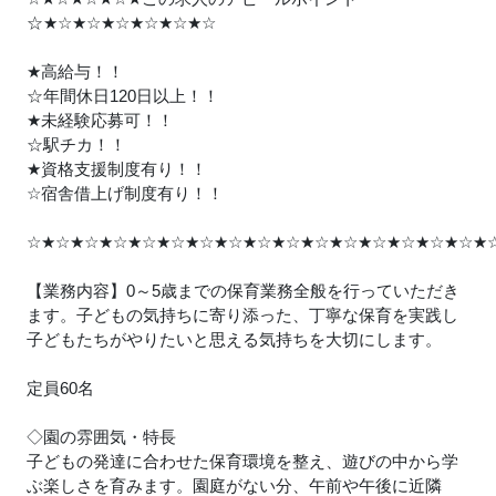
☆
★
☆
★
☆
★
☆
★
☆
★
☆
★
☆
★
高給与！！
☆年間休日120日以上！！
★
未経験応募可！！
☆駅チカ！！
★
資格支援制度有り！！
☆宿舎借上げ制度有り！！
☆
★
☆
★
☆
★
☆
★
☆
★
☆
★
☆
★
☆
★
☆
★
☆
★
☆
★
☆
★
☆
★
☆
★
☆
★
☆
★
【業務内容】0～5歳までの保育業務全般を行っていただき
ます。子どもの気持ちに寄り添った、丁寧な保育を実践し
子どもたちがやりたいと思える気持ちを大切にします。
定員60名
◇園の雰囲気・特長
子どもの発達に合わせた保育環境を整え、遊びの中から学
ぶ楽しさを育みます。園庭がない分、午前や午後に近隣