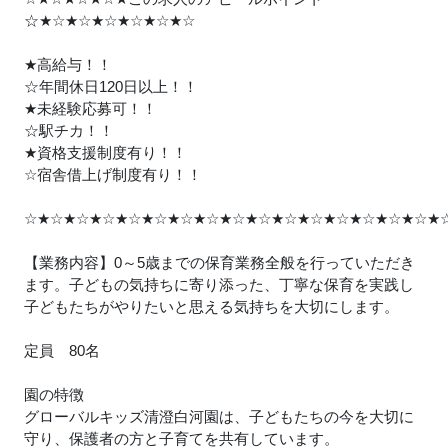
☆
★
☆
★
☆
★
☆
★
☆
★
☆
★
☆
★
高給与！！
☆年間休日120日以上！！
★
未経験応募可！！
☆駅チカ！！
★
資格支援制度有り！！
☆宿舎借上げ制度有り！！
☆
★
☆
★
☆
★
☆
★
☆
★
☆
★
☆
★
☆
★
☆
★
☆
★
☆
★
☆
★
☆
★
☆
★
☆
★
☆
★
【業務内容】0～5歳までの保育業務全般を行っていただき
ます。子どもの気持ちに寄り添った、丁寧な保育を実践し
子どもたちがやりたいと思える気持ちを大切にします。
定員 80名
園の特徴
グローバルキッズ清澄白河園は、子どもたちの今を大切に
守り、保護者の方と子育てを共有しています。