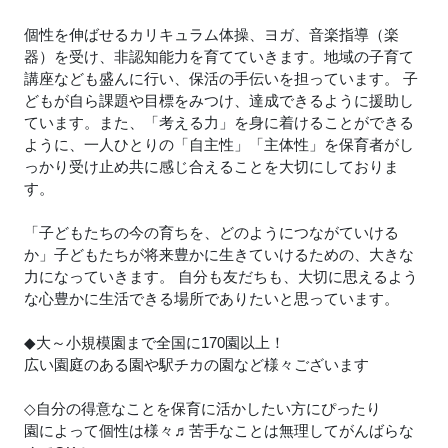
個性を伸ばせるカリキュラム体操、ヨガ、音楽指導（楽
器）を受け、非認知能力を育てていきます。地域の子育て
講座なども盛んに行い、保活の手伝いを担っています。 子
どもが自ら課題や目標をみつけ、達成できるように援助し
ています。また、「考える力」を身に着けることができる
ように、一人ひとりの「自主性」「主体性」を保育者がし
っかり受け止め共に感じ合えることを大切にしておりま
す。
「子どもたちの今の育ちを、どのようにつながていける
か」子どもたちが将来豊かに生きていけるための、大きな
力になっていきます。 自分も友だちも、大切に思えるよう
な心豊かに生活できる場所でありたいと思っています。
◆大～小規模園まで全国に170園以上！
広い園庭のある園や駅チカの園など様々ございます
◇自分の得意なことを保育に活かしたい方にぴったり
園によって個性は様々
♬
苦手なことは無理してがんばらな