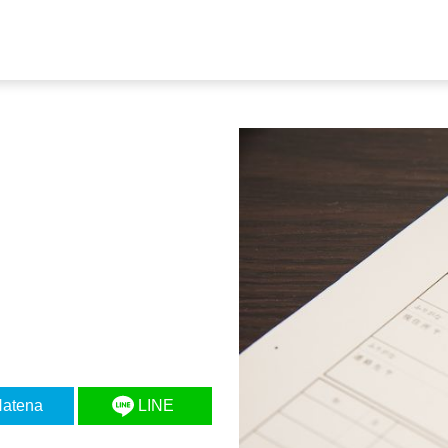
atena
LINE