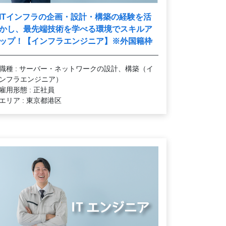
ITインフラの企画・設計・構築の経験を活
かし、最先端技術を学べる環境でスキルア
ップ！【インフラエンジニア】※外国籍枠
職種 : サーバー・ネットワークの設計、構築（イ
ンフラエンジニア）
雇用形態 : 正社員
エリア : 東京都港区