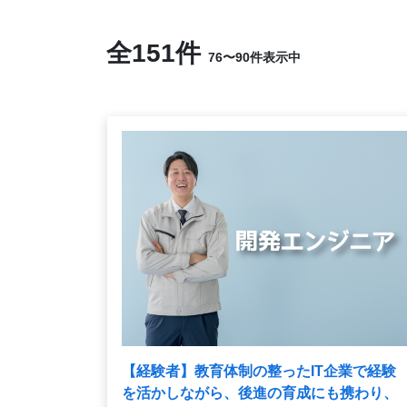
全151件
76〜90件表示中
【経験者】教育体制の整ったIT企業で経験
を活かしながら、後進の育成にも携わり、