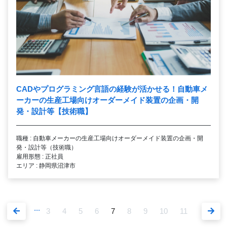
CADやプログラミング言語の経験が活かせる！自動車メ
ーカーの生産工場向けオーダーメイド装置の企画・開
発・設計等【技術職】
職種 : 自動車メーカーの生産工場向けオーダーメイド装置の企画・開
発・設計等（技術職）
雇用形態 : 正社員
エリア : 静岡県沼津市
...
3
4
5
6
7
8
9
10
11